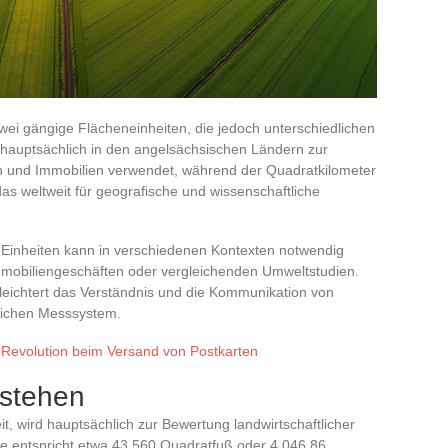
wei gängige Flächeneinheiten, die jedoch unterschiedlichen
hauptsächlich in den angelsächsischen Ländern zur
n und Immobilien verwendet, während der Quadratkilometer
das weltweit für geografische und wissenschaftliche
Einheiten kann in verschiedenen Kontexten notwendig
 Immobiliengeschäften oder vergleichenden Umweltstudien.
eichtert das Verständnis und die Kommunikation von
lichen Messsystem.
e Revolution beim Versand von Postkarten
rstehen
, wird hauptsächlich zur Bewertung landwirtschaftlicher
re entspricht etwa 43.560 Quadratfuß oder 4.046,86