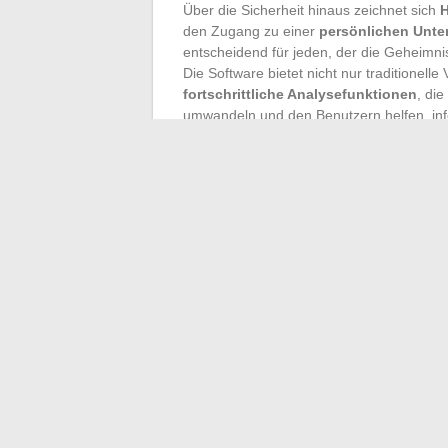
Über die Sicherheit hinaus zeichnet sich
H
den Zugang zu einer
persönlichen Unte
entscheidend für jeden, der die Geheim
Die Software bietet nicht nur traditionell
fortschrittliche Analysefunktionen
, die
umwandeln und den Benutzern helfen, info
zu definieren.
Die Diversifizierung von Anlagen und di
angebotenen Dienstleistungen, die es de
gleichzeitig ihre steuerliche Belastung zu
Budgetverwaltungsanwendung
wie Hal
finanzielle Gesundheit und ermöglichen es
anzupassen. Die Budgetverwaltung beschr
Ausgaben, sondern wird zu einem Hebel fü
Vermögenswachstum.
←
Die einflussreichen Ehefrauen hinte