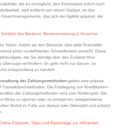
ndpfeiler, die es ermöglicht, den Kontostand sofort nach
telbarkeit, weit entfernt von einem Gadget, ist das
 Finanzmanagements, das sich der Agilität anpasst, die
e Schätze des Beckens: Bootsvermietung in Arcachon
se Vision, indem sie den Benutzer über jede finanzielle
tand einen vordefinierten Schwellenwert erreicht. Diese
tsbudgets, die Sie ständig über den Zustand Ihrer
s Überzugs verhindern. Es geht nicht nur darum, zu
und entsprechend zu handeln.
erwaltung der Zahlungsmethoden
geben eine präzise
d Transaktionsmethoden. Die Festlegung von Kreditkarten-
uration der Zahlungsmethoden wird zum Kinderspiel. Die
en Klicks zu sperren oder zu entsperren, beispielsweise
großer Vorteil im Falle von Verlust oder Diebstahl und schützt
e.
Online-Einkäufe: Tipps und Ratschläge zur effizienten