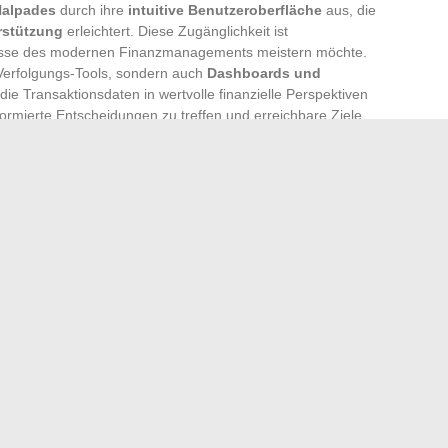
alpades
durch ihre
intuitive Benutzeroberfläche
aus, die
rstützung
erleichtert. Diese Zugänglichkeit ist
nisse des modernen Finanzmanagements meistern möchte.
e Verfolgungs-Tools, sondern auch
Dashboards und
 die Transaktionsdaten in wertvolle finanzielle Perspektiven
rmierte Entscheidungen zu treffen und erreichbare Ziele
e Steuerverwaltung gehören zu den von
Halpades
n Benutzern ermöglichen, ihre Renditen zu maximieren und
 minimieren. Diese Tools, wenn sie in eine
pades integriert sind, bieten einen Überblick über die
, die Strategien für eine kontinuierliche Optimierung
änkt sich nicht mehr nur auf die Überwachung der
r eine nachhaltige finanzielle Gesundheit und ein
r berühmten Komikern