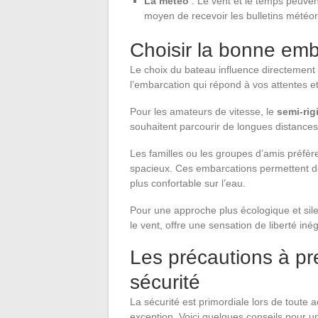
La météo
: Le vent et le temps peuve
moyen de recevoir les bulletins météo
Choisir la bonne emb
Le choix du bateau influence directement v
l’embarcation qui répond à vos attentes 
Pour les amateurs de vitesse, le
semi-rig
souhaitent parcourir de longues distance
Les familles ou les groupes d’amis préfèr
spacieux. Ces embarcations permettent de
plus confortable sur l’eau.
Pour une approche plus écologique et sil
le vent, offre une sensation de liberté iné
Les précautions à pr
sécurité
La sécurité est primordiale lors de toute a
exception. Voici quelques conseils pour 