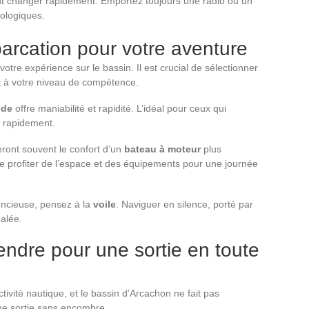
nt changer rapidement. Emportez toujours une radio ou un
rologiques.
arcation pour votre aventure
otre expérience sur le bassin. Il est crucial de sélectionner
et à votre niveau de compétence.
ide
offre maniabilité et rapidité. L’idéal pour ceux qui
s rapidement.
eront souvent le confort d’un
bateau à moteur
plus
 profiter de l’espace et des équipements pour une journée
encieuse, pensez à la
voile
. Naviguer en silence, porté par
galée.
endre pour une sortie en toute
ctivité nautique, et le bassin d’Arcachon ne fait pas
une sortie sans encombre.