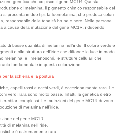
tazione genetica che colpisce il gene MC1R. Questa
roduzione di melanina, il pigmento chimico responsabile del
na si presenta in due tipi: la feomelanina, che produce colori
a, responsabile delle tonalità brune e nere. Nelle persone
ina a causa della mutazione del gene MC1R, riducendo
ultato di basse quantità di melanina nell’iride. Il colore verde è
enti e alla struttura dell’iride che diffonde la luce in modo
no melanina, e i melanosomi, le strutture cellulari che
ruolo fondamentale in questa colorazione.
e per la schiena e la postura
che, capelli rossi e occhi verdi, è eccezionalmente rara. Le
cchi verdi rara sono molto basse. Infatti, la genetica dietro
tori ereditari complessi. Le mutazioni del gene MC1R devono
oduzione di melanina nell’iride.
utazione del gene MC1R.
tà di melanina nell’iride.
ristiche è estremamente rara.