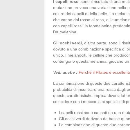
I capelli rossi
sono il risultato di una mu
mutazione provoca una variazione nella p
colore dei capelli e della pelle. La melani
che vanno dal rosso al rosa, e l’eumelanin
con capelli rossi, la feomelanina predom
l’eumelanina.
Gli occhi verdi
, d’altra parte, sono il ris
dovuto a una combinazione specifica di pigm
unico. I melanociti, le cellule che produco
contengono questa melanina, giocano un 
Vedi anche :
Perché il Pilates è eccellent
La combinazione di queste due caratteristi
probabilità di incontrare una rossa dagli o
queste caratteristiche implica diversi fat
coincidere con i meccanismi specifici di pr
I capelli rossi sono causati da una m
Gli occhi verdi derivano da basse quanti
La combinazione di queste due caratte