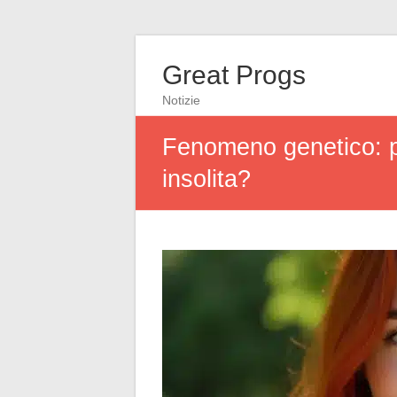
Great Progs
Notizie
Fenomeno genetico: pe
insolita?