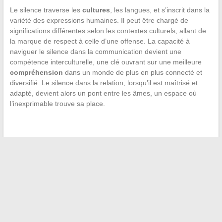
Le silence traverse les
cultures
, les langues, et s’inscrit dans la
variété des expressions humaines. Il peut être chargé de
significations différentes selon les contextes culturels, allant de
la marque de respect à celle d’une offense. La capacité à
naviguer le silence dans la communication devient une
compétence interculturelle, une clé ouvrant sur une meilleure
compréhension
dans un monde de plus en plus connecté et
diversifié. Le silence dans la relation, lorsqu’il est maîtrisé et
adapté, devient alors un pont entre les âmes, un espace où
l’inexprimable trouve sa place.
←
Actualité des stars : Vincent Niclo et l’évolution de sa vie
amoureuse en 2022
Gestion simplifiée de vos finances : comment optimiser
l’utilisation de votre compte en ligne
→
Recherche