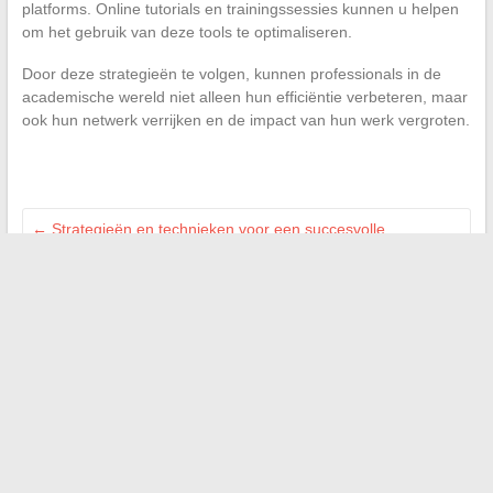
platforms. Online tutorials en trainingssessies kunnen u helpen
om het gebruik van deze tools te optimaliseren.
Door deze strategieën te volgen, kunnen professionals in de
academische wereld niet alleen hun efficiëntie verbeteren, maar
ook hun netwerk verrijken en de impact van hun werk vergroten.
←
Strategieën en technieken voor een succesvolle
vastgoedprospectie
Duik in het onbekende verhaal van invloedrijke vrouwelijke
figuren
→
Zoeken