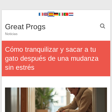
Great Progs
Noticias
Cómo tranquilizar y sacar a tu
gato después de una mudanza
sin estrés