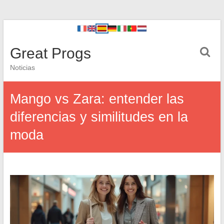
Great Progs
Noticias
Mango vs Zara: entender las
diferencias y similitudes en la
moda