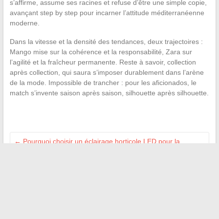
s’affirme, assume ses racines et refuse d’être une simple copie,
avançant step by step pour incarner l’attitude méditerranéenne
moderne.
Dans la vitesse et la densité des tendances, deux trajectoires :
Mango mise sur la cohérence et la responsabilité, Zara sur
l’agilité et la fraîcheur permanente. Reste à savoir, collection
après collection, qui saura s’imposer durablement dans l’arène
de la mode. Impossible de trancher : pour les aficionados, le
match s’invente saison après saison, silhouette après silhouette.
←
Pourquoi choisir un éclairage horticole LED pour la
croissance optimale de vos plantes
Les clés indispensables pour optimiser la gestion de votre
entreprise au quotidien
→
Recherche